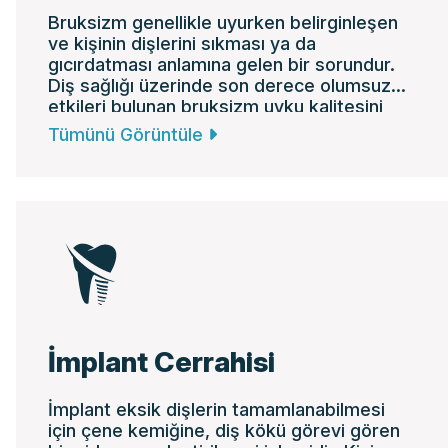
Bruksizm genellikle uyurken belirginleşen
ve kişinin dişlerini sıkması ya da
gıcırdatması anlamına gelen bir sorundur.
Diş sağlığı üzerinde son derece olumsuz
etkileri bulunan bruksizm uyku kalitesini
düşürür, baş ve çene ağrılarına neden olur.
Tümünü Görüntüle
İmplant Cerrahisi
İmplant eksik dişlerin tamamlanabilmesi
için çene kemiğine, diş kökü görevi gören