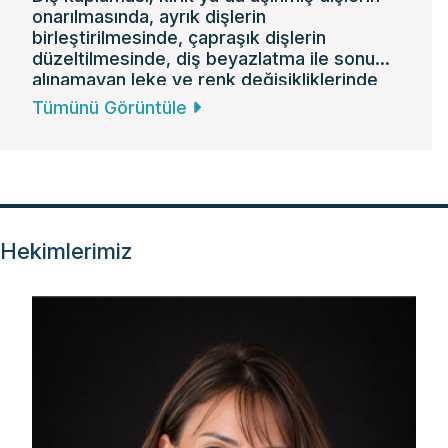
onarılmasında, ayrık dişlerin
birleştirilmesinde, çapraşık dişlerin
düzeltilmesinde, diş beyazlatma ile sonuç
alınamayan leke ve renk değişikliklerinde
sıklıkla kullanılan bir tedavi yöntemidir.
Tümünü Görüntüle
Hekimlerimiz