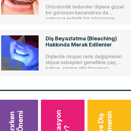
Ortodontik tedaviler dişlere güzel
bir görünüm kazandırsa da
yalnızca estetik bir görünüme
kavuşmak için yapılmaz. Diş
çapraşıklıkları ve kapanış
bozuklukları başta çiğneme ve
Diş Beyazlatma (Bleaching)
konuşma sorunları olmak üzere
Hakkında Merak Edilenler
hayat kalitesini düşüren pek çok
soruna neden olurlar.
Dişlerde oluşan renk değişimimin
dışsal sebepleri genellikle çay,
kahve, sigara gibi boyayıcı
maddelerin tüketimidir.