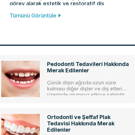
görev alarak estetik ve restoratif diş
hekimliği başta olmak üzere çeşitli alanlarda
Tümünü Görüntüle
mesleki deneyim kazanmıştır.
Pedodonti Tedavileri Hakkında
Merak Edilenler
Çürük dişin ağızda uzun süre
kalması diğer dişler ve diş etleri
üzerinde olumsuz etkiye sahiptir.
Ayrıca çocuğun sağlıklı
beslenmesini önleyebilir ve boğaz
enfeksiyonlarına neden olabilir.
Ortodonti ve Şeffaf Plak
Tedavisi Hakkında Merak
Edilenler