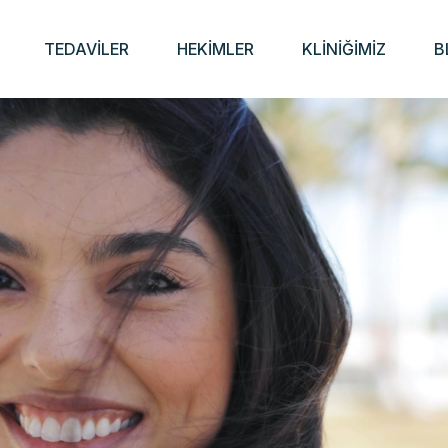
BENİ ARAYIN
rde, ekip
TEDAVİLER
HEKİMLER
KLİNİĞİMİZ
B
geçecektir.