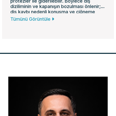
protezler ile giderilebilir. Böylece diş
diziliminin ve kapanışın bozulması önlenir;
diş kaybı nedenli konuşma ve çiğneme
sorunları engellenir.
Tümünü Görüntüle