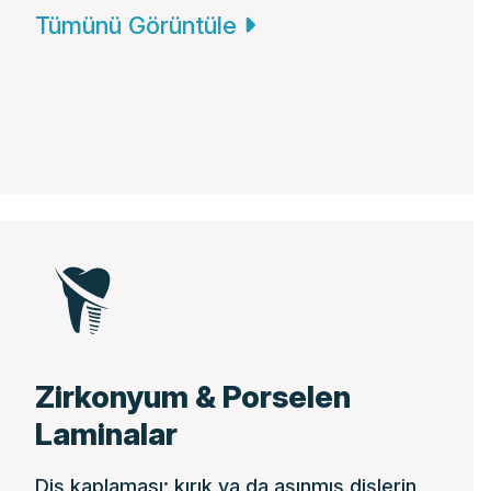
Tümünü Görüntüle
Zirkonyum & Porselen
Laminalar
Diş kaplaması; kırık ya da aşınmış dişlerin