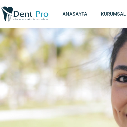
Telefon numaranızı bizimle paylaştığınız takdi
ANASAYFA
KURUMSAL
arkadaşlarımız en kısa sürede sizinle iletişime 
+90 (312) 323 63 23
Esertepe, Gen. Dr. Tevfik Sağlam Cd.
No:168/A, 06220 Keçiören/ANKARA